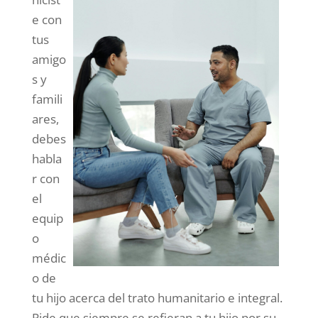
e con
tus
amigo
s y
famili
ares,
debes
habla
r con
el
equip
o
médic
o de
tu hijo acerca del trato humanitario e integral.
Pide que siempre se refieran a tu hijo por su