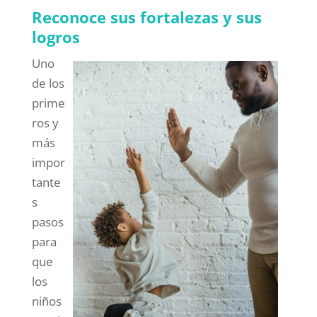
Reconoce sus fortalezas y sus
logros
Uno
de los
prime
ros y
más
impor
tante
s
pasos
para
que
los
niños