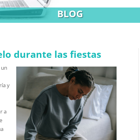
BLOG
lo durante las fiestas
 un
ría y
r a
ue
ua