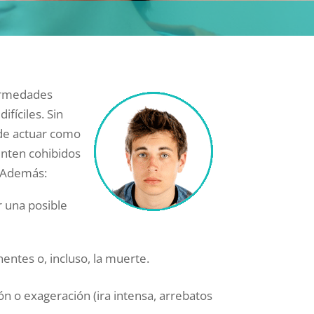
fermedades
ifíciles. Sin
de actuar como
enten cohibidos
. Además:
 una posible
ntes o, incluso, la muerte.
 o exageración (ira intensa, arrebatos