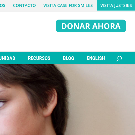
OS
CONTACTO
VISITA CASE FOR SMILES
VISITA JUSTSIBS
DONAR AHORA
UNIDAD
RECURSOS
BLOG
ENGLISH