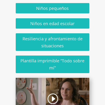
Niños pequeños
Niños en edad escolar
Resiliencia y afrontamiento de
situaciones
Plantilla imprimible “Todo sobre
mí”