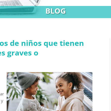
BLOG
os de niños que tienen
s graves o
ar
 y