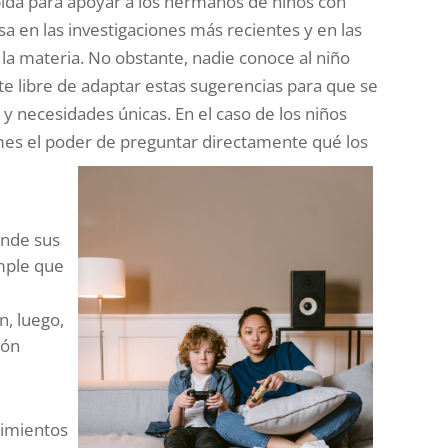
pida para apoyar a los hermanos de niños con
a en las investigaciones más recientes y en las
a materia. No obstante, nadie conoce al niño
ete libre de adaptar estas sugerencias para que se
 y necesidades únicas. En el caso de los niños
mes el poder de preguntar directamente qué los
nde sus
imple que
, luego,
ión
timientos